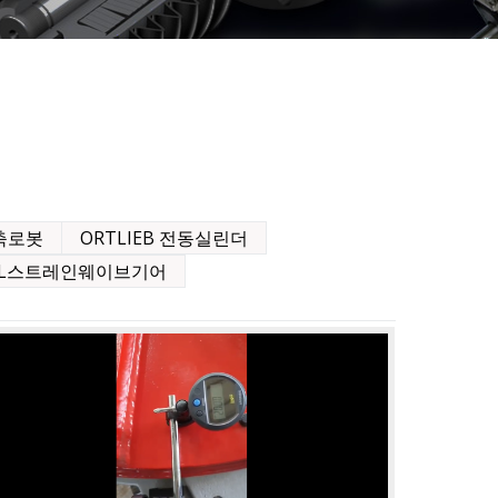
6축로봇
ORTLIEB 전동실린더
UAL스트레인웨이브기어