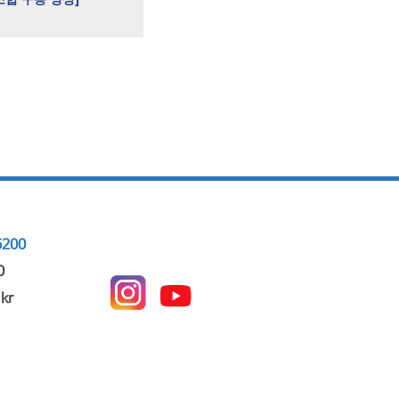
200
0
kr