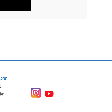
200
0
kr