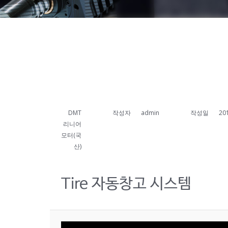
DMT
작성자
admin
작성일
20
리니어
모터(국
산)
Tire 자동창고 시스템