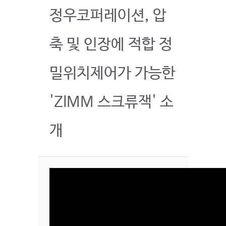
정우코퍼레이션, 압
축 및 인장에 적합 정
밀위치제어가 가능한
'ZIMM 스크류잭' 소
개