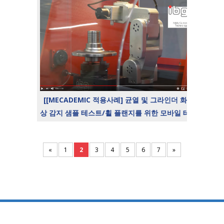
[[MECADEMIC 적용사례] 균열 및 그라인더 화
상 감지 샘플 테스트/휠 플랜지를 위한 모바일 테
스트 시스템]
«
1
2
3
4
5
6
7
»